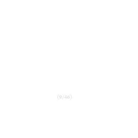
(
9
/
46
)