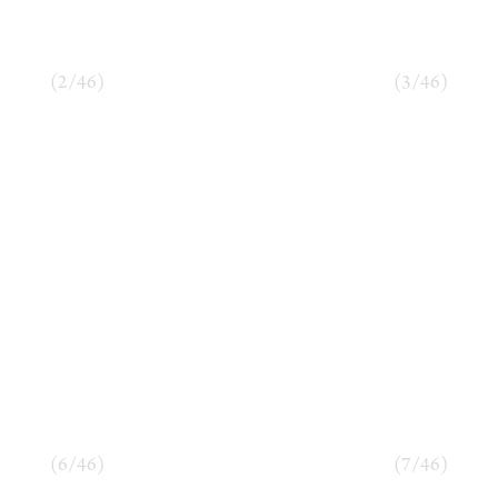
(
2
/
46
)
(
3
/
46
)
(
6
/
46
)
(
7
/
46
)