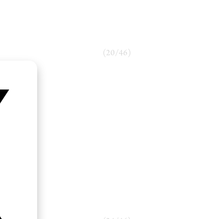
(
20
/
46
)