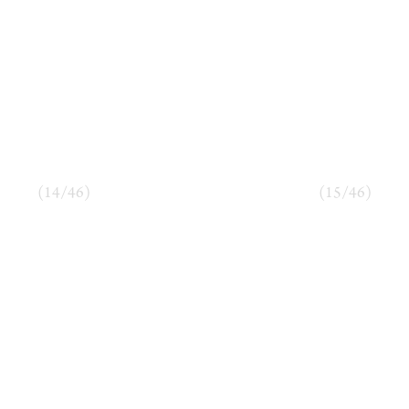
(
14
/
46
)
(
15
/
46
)