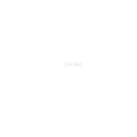
(
16
/
46
)