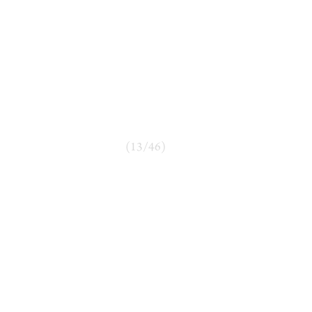
(
13
/
46
)