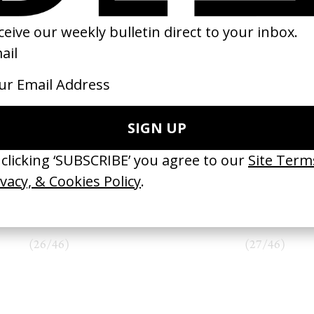
(
22
/
46
)
(
23
/
46
)
(
26
/
46
)
(
27
/
46
)