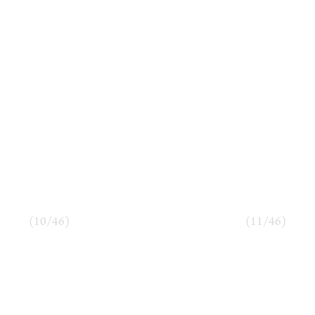
(
10
/
46
)
(
11
/
46
)