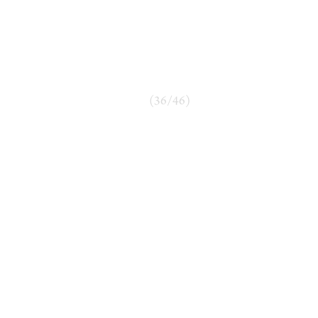
(
36
/
46
)