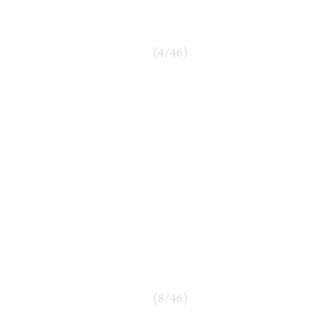
(
4
/
46
)
(
8
/
46
)