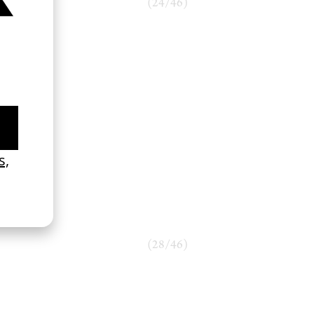
(
24
/
46
)
(
28
/
46
)